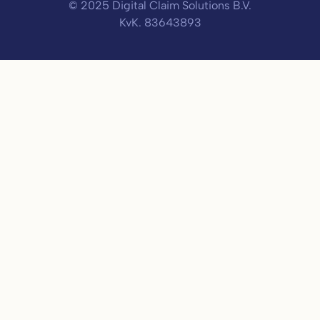
© 2025 Digital Claim Solutions B.V.
KvK. 83643893