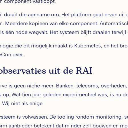
n component vastloopt.
fail draait die aanname om. Het platform gaat ervan uit 
. Meerdere kopieën van elke component. Automatisch he
ls één node wegvalt. Het systeem blijft draaien terwijl
logie die dit mogelijk maakt is Kubernetes, en het b
eCon over.
observaties uit de RAI
ive is geen niche meer. Banken, telecoms, overheden, gr
 op. Wat tien jaar geleden experimenteel was, is nu 
Wij niet als enige.
steem is volwassen. De tooling rondom monitoring, se
form aanbieder betekent dat minder zelf bouwen en m