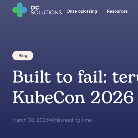
Onze oplossing
Resources
Blog
Built to fail: te
KubeCon 2026
March 30, 2026
4
min reading time