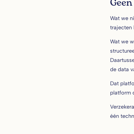
Geen 
Wat we ni
trajecten
Wat we we
structure
Daartusse
de data v
Dat platf
platform 
Verzekera
één techn