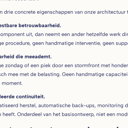
n drie concrete eigenschappen van onze architectuur 
stbare betrouwbaarheid.
component uit, dan neemt een ander hetzelfde werk dire
e procedure, geen handmatige interventie, geen suppo
arheid die meeademt.
ge zondag of een piek door een stormfront met honderd
ch mee met de belasting. Geen handmatige capaciteit
e moment.
erde continuïteit.
iseerd herstel, automatische back-ups, monitoring di
an heeft. Onderdeel van het basisontwerp, niet een modu