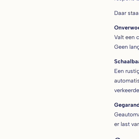
Daar staa
Onverwoe
Valt een 
Geen lang
Schaalba
Een rusti
automatis
verkeerd
Gegarande
Geautomat
er last v