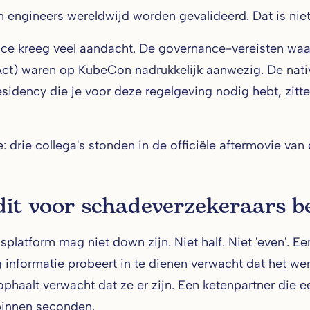
 engineers wereldwijd worden gevalideerd. Dat is niet al
ce kreeg veel aandacht. De governance-vereisten wa
Act) waren op KubeCon nadrukkelijk aanwezig. De nati
esidency die je voor deze regelgeving nodig hebt, zitt
e: drie collega's stonden in de officiële aftermovie van
it voor schadeverzekeraars b
splatform mag niet down zijn. Niet half. Niet 'even'. 
g informatie probeert in te dienen verwacht dat het 
ophaalt verwacht dat ze er zijn. Een ketenpartner die
binnen seconden.