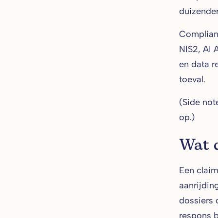
duizenden
Complian
NIS2, AI 
en data r
toeval.
(Side not
op.)
Wat d
Een claim
aanrijdin
dossiers 
respons 