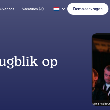
Demo aanvragen
Over ons
Vacatures (3)
rugblik op