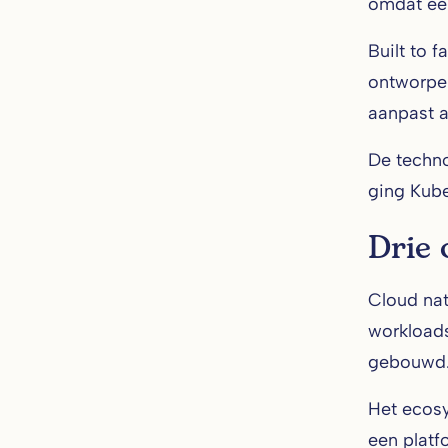
omdat ee
Built to 
ontworpen
aanpast a
De techno
ging Kub
Drie 
Cloud nat
workloads
gebouwd. 
Het ecosy
een plat