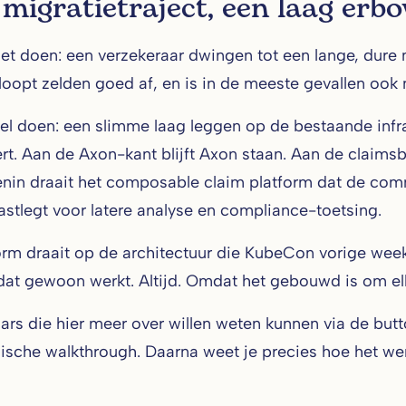
migratietraject, een laag erb
et doen: een verzekeraar dwingen tot een lange, dure
 loopt zelden goed af, en is in de meeste gevallen ook 
l doen: een slimme laag leggen op de bestaande infra
ert. Aan de Axon-kant blijft Axon staan. Aan de claimsb
nin draait het composable claim platform dat de comm
astlegt voor latere analyse en compliance-toetsing.
orm draait op de architectuur die KubeCon vorige wee
dat gewoon werkt. Altijd. Omdat het gebouwd is om el
ars die hier meer over willen weten kunnen via de butt
ische walkthrough. Daarna weet je precies hoe het werk