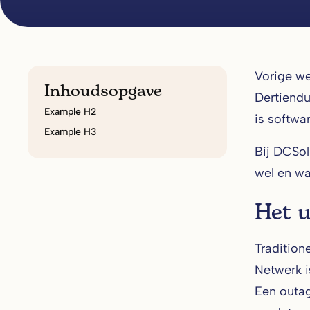
Vorige w
Inhoudsopgave
Dertiendu
Example H2
is softwa
Example H3
Bij DCSolu
wel en wa
Het 
Tradition
Netwerk i
Een outag