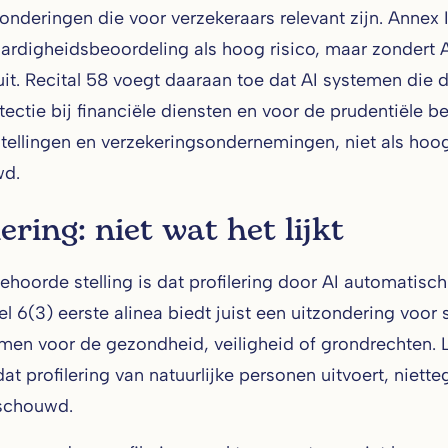
onderingen die voor verzekeraars relevant zijn. Annex II
ardigheidsbeoordeling als hoog risico, maar zondert AI
 uit. Recital 58 voegt daaraan toe dat AI systemen die
tectie bij financiële diensten en voor de prudentiële b
stellingen en verzekeringsondernemingen, niet als ho
d.
lering: niet wat het lijkt
ehoorde stelling is dat profilering door AI automatisch 
ikel 6(3) eerste alinea biedt juist een uitzondering vo
rmen voor de gezondheid, veiligheid of grondrechten. L
at profilering van natuurlijke personen uitvoert, niette
schouwd.