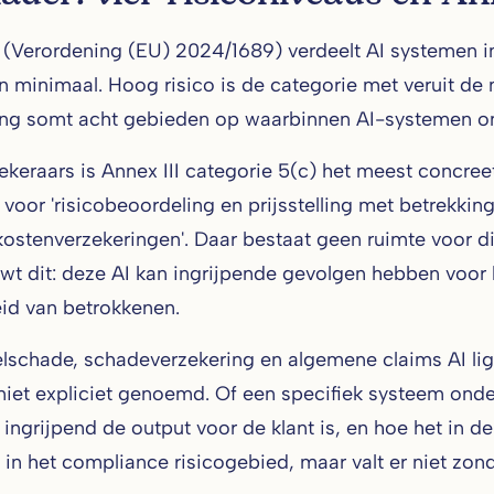
 (Verordening (EU) 2024/1689) verdeelt AI systemen in
n minimaal. Hoog risico is de categorie met veruit de 
ng somt acht gebieden op waarbinnen AI-systemen ond
ekeraars is Annex III categorie 5(c) het meest concree
voor 'risicobeoordeling en prijsstelling met betrekking
kostenverzekeringen'. Daar bestaat geen ruimte voor di
t dit: deze AI kan ingrijpende gevolgen hebben voor
id van betrokkenen.
elschade, schadeverzekering en algemene claims AI lig
 niet expliciet genoemd. Of een specifiek systeem onde
 ingrijpend de output voor de klant is, en hoe het in d
 in het compliance risicogebied, maar valt er niet zond