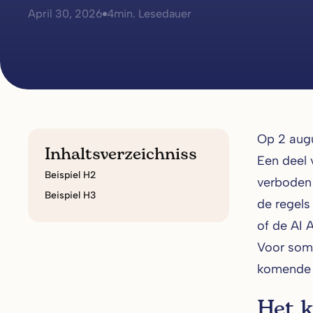
April 30, 2026
4
min. Lesedauer
Op 2 augu
Inhaltsverzeichniss
Een deel 
Beispiel H2
verboden 
Beispiel H3
de regels
of de AI 
Voor somm
komende 
Het k