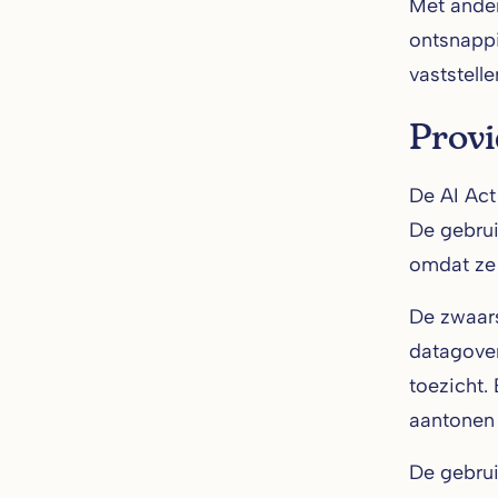
Met ander
ontsnappi
vaststelle
Provi
De AI Act
De gebrui
omdat ze 
De zwaars
datagover
toezicht.
aantonen 
De gebrui