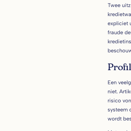
Twee uitz
kredietwa
expliciet
fraude de
kredietin
beschouw
Profi
Een veelg
niet. Art
risico vo
systeem d
wordt be