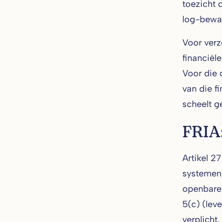
toezicht 
log-bewar
Voor verz
financiël
Voor die 
van die f
scheelt g
FRIA:
Artikel 2
systemen.
openbare 
5(c) (lev
verplicht