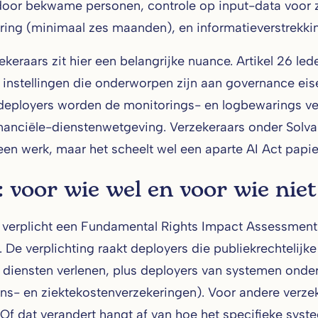
door bekwame personen, controle op input-data voor zo
ing (minimaal zes maanden), en informatieverstrekkin
ekeraars zit hier een belangrijke nuance. Artikel 26 le
e instellingen die onderworpen zijn aan governance eis
deployers worden de monitorings- en logbewarings verp
inanciële-dienstenwetgeving. Verzekeraars onder Solvabil
een werk, maar het scheelt wel een aparte AI Act papier
 voor wie wel en voor wie niet
7 verplicht een Fundamental Rights Impact Assessment
 De verplichting raakt deployers die publiekrechtelijke 
diensten verlenen, plus deployers van systemen onder 
ens- en ziektekostenverzekeringen). Voor andere verze
. Of dat verandert hangt af van hoe het specifieke syst