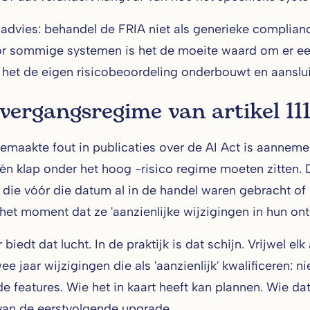
 advies: behandel de FRIA niet als generieke complianc
or sommige systemen is het de moeite waard om er een u
 het de eigen risicobeoordeling onderbouwt en aanslui
vergangsregime van artikel 11
emaakte fout in publicaties over de AI Act is aannem
én klap onder het hoog -risico regime moeten zitten. Dat
die vóór die datum al in de handel waren gebracht of 
 het moment dat ze 'aanzienlijke wijzigingen in hun o
 biedt dat lucht. In de praktijk is dat schijn. Vrijwel
wee jaar wijzigingen die als 'aanzienlijk' kwalificeren:
de features. Wie het in kaart heeft kan plannen. Wie da
an de eerstvolgende upgrade.