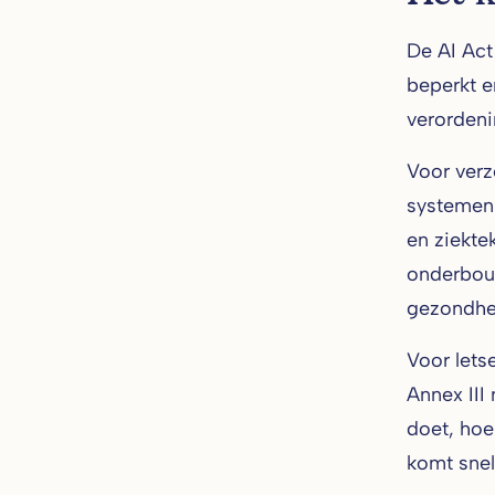
De AI Act
beperkt e
verordeni
Voor verz
systemen 
en ziekte
onderbouw
gezondhe
Voor lets
Annex III
doet, hoe
komt snel