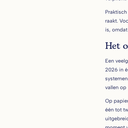
Praktisch
raakt. Vo
is, omdat
Het o
Een veelg
2026 in é
systemen 
vallen op
Op papier
één tot t
uitgebrei
moment v