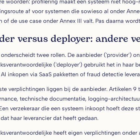
e woorden: profilering maakt een systeem niet hoog-risi
ngsroute af voor systemen die sowieso al onder Annex I
n of de use case onder Annex III valt. Pas daarna wordt 
der versus deployer: andere v
 onderscheidt twee rollen. De aanbieder ('provider') o
ksverantwoordelijke ('deployer') gebruikt het in haar be
AI inkopen via SaaS pakketten of fraud detectie levera
te verplichtingen liggen bij de aanbieder. Artikelen 9
nance, technische documentatie, logging-architectuur
 Een verzekeraar die een systeem inkoopt hoeft deze st
dat haar leverancier dat heeft gedaan.
ksverantwoordelijke heeft eigen verplichtingen onder ar